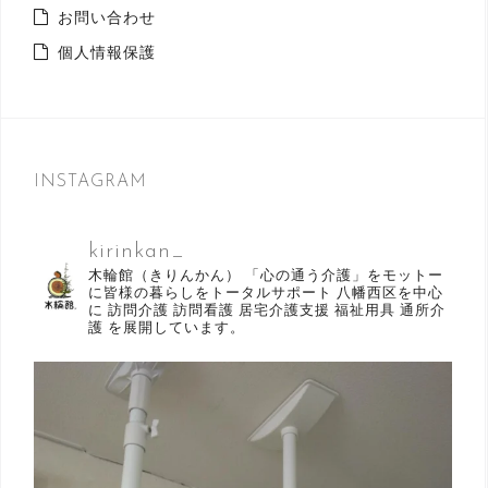
お問い合わせ
個人情報保護
INSTAGRAM
kirinkan_
木輪館（きりんかん）
「心の通う介護」をモットー
に皆様の暮らしをトータルサポート
八幡西区を中心
に
訪問介護
訪問看護
居宅介護支援
福祉用具
通所介
護
を展開しています。