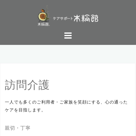
コ
ン
テ
ン
ツ
へ
ス
キ
ッ
プ
訪問介護
一人でも多くのご利用者・ご家族を笑顔にする、心の通った
ケアを目指します。
親切・丁寧